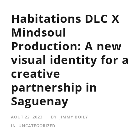
Habitations DLC X
Mindsoul
Production: A new
visual identity for a
creative
partnership in
Saguenay
AOÛT 22, 2023
BY
JIMMY BOILY
IN
UNCATEGORIZED