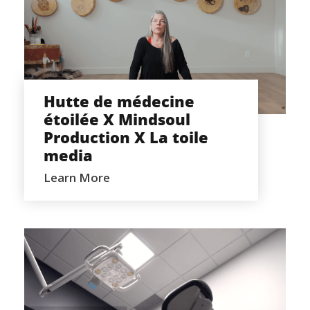
HUTTE DE MÉDECINE ÉTOILÉE X
MINDSOUL PRODUCTION X LA TOILE
MEDIA
Hutte de médecine
étoilée X Mindsoul
Production X La toile
media
Learn More
DENTAFLEX TECHNOLOGIES