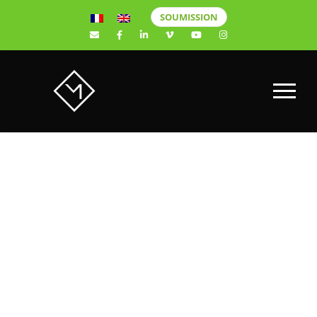
SOUMISSION
M & M X
MINDSOU