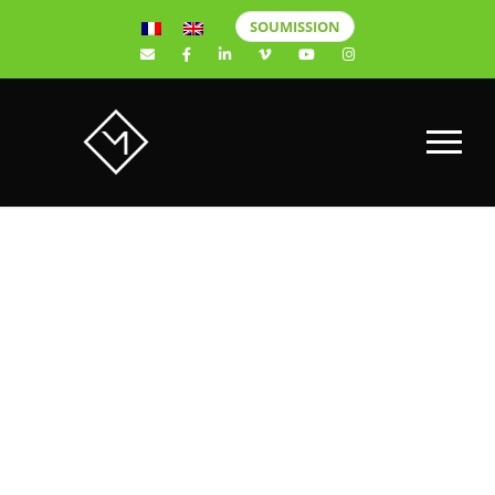
SOUMISSION
F & M – 7
SEPTEMBR