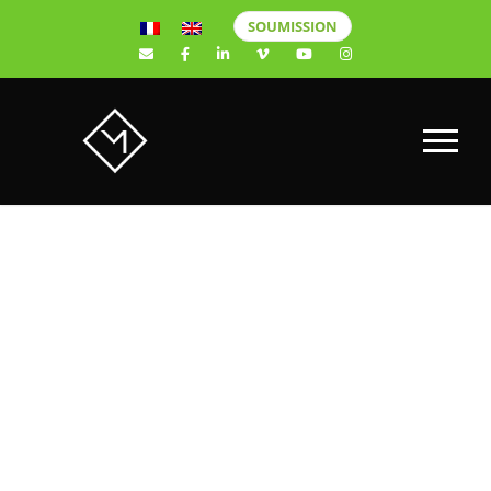
SOUMISSION
Blackmagic
viennent
d’annoncer la