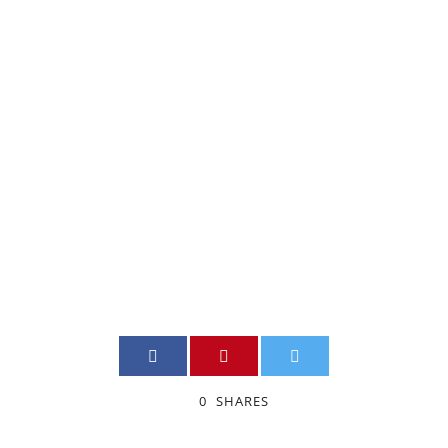
Pocket
Cinema
Camera 6K !!
JIMMY BOILY
DSLR
,
NOUVELLE
CAMERA QUEBEC
0
0
SHARES